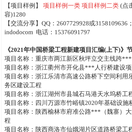
【
项目样例】
项目样例一类
项
目样例二类
(点
容)1280
【交流分享】QQ：2607729928或315810963
indodocom 电话：15376091797
《2021年中国桥梁工程新建项目汇编(上下)》
项目名称：重庆市两江新区秋坪立交主线跨**
项目名称：浙江衢州市开化县***人行桥建设
项目名称：浙江乐清市高速公路桥下空间利用
务区建设工程
项目名称：浙江湖州市县城石马港天水坞桥工
项目名称：四川万源市竹峪镇2020年基础设施
项目名称：陕西榆林市府准公路***（魏寨）
程
项目名称：陕西商洛市仙娥湖片区道路桥梁工