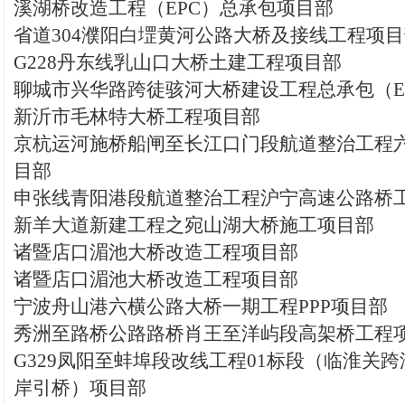
溪湖桥改造工程（EPC）总承包项目部
省道304濮阳白堽黄河公路大桥及接线工程项
G228丹东线乳山口大桥土建工程项目部
聊城市兴华路跨徒骇河大桥建设工程总承包（E
新沂市毛林特大桥工程项目部
京杭运河施桥船闸至长江口门段航道整治工程
目部
申张线青阳港段航道整治工程沪宁高速公路桥
新羊大道新建工程之宛山湖大桥施工项目部
诸暨店口湄池大桥改造工程项目部
诸暨店口湄池大桥改造工程项目部
宁波舟山港六横公路大桥一期工程PPP项目部
秀洲至路桥公路路桥肖王至洋屿段高架桥工程
G329凤阳至蚌埠段改线工程01标段（临淮关
岸引桥）项目部