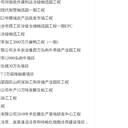
公司河南焦作康利达冷链物流园工程
州现代智慧物流园一期工程
周口华耀城农产品批发市场工程
乡市西工区冷链仓储物流园工程一期EPC
菜冷链物流工程
宰加工3000万只麻鸭工程（一期）
有限公司永丰农业豫西万头肉牛养殖产业园工程
12000头肉牛项目
生猪30万头项目
7.5万箱辣椒酱项目
局梁园区山药深加工和存储产业园区工程
公司年产15万吨发酵豆粕工程
料加工工程
工程
有限公司2018年羊肚菌生产基地研发中心工程
浆冷库、血浆速冻冷库和待检红细胞冷库建设项目；