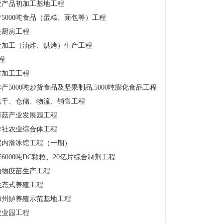
农产品初加工基地工程
5000吨食品（蛋糕、面包等）工程
央厨房工程
食加工（油炸、烘烤）生产工程
程
技加工工程
5000吨炒货食品及坚果制品,5000吨膨化食品工程
烘干、仓储、物流、销售工程
蘑菇产业发展园工程
作社农业综合体工程
室内滑冰馆工程（一期）
000吨DC颗粒、20亿片综合制剂工程
动物疫苗生产工程
生态式养殖工程
加州鲈养殖示范基地工程
农业园工程