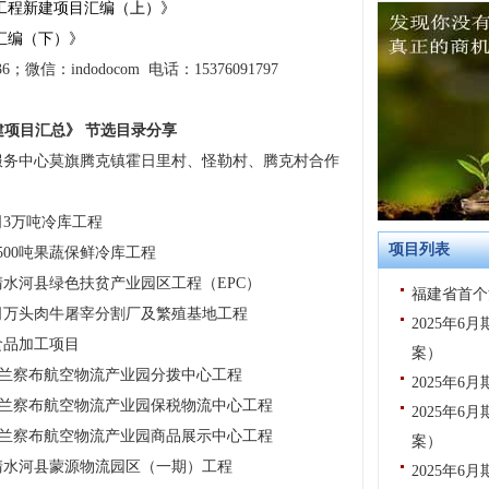
流工程新建项目汇编（上）》
目汇编（下）》
6；微信：indodocom 电话：15376091797
新建项目汇总》 节选目录分享
服务中心莫旗腾克镇霍日里村、怪勒村、腾克村合作
3万吨冷库工程
项目列表
00吨果蔬保鲜冷库工程
水河县绿色扶贫产业园区工程（EPC）
福建省首个
司万头肉牛屠宰分割厂及繁殖基地工程
2025年
食品加工项目
案）
乌兰察布航空物流产业园分拨中心工程
2025年
乌兰察布航空物流产业园保税物流中心工程
2025年
乌兰察布航空物流产业园商品展示中心工程
案）
清水河县蒙源物流园区（一期）工程
2025年