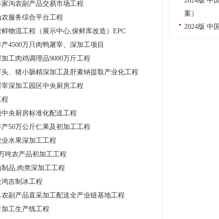
2024版
佟家沟农副产品交易市场工程
案）
为农服务综合平台工程
2024版 
鲜物流工程（展示中心,保鲜库改造）EPC
产4500万只肉鸭屠宰、深加工项目
加工肉鸡调理品9000万斤工程
万头、猪小肠精深加工及肝素钠提取产业化工程
屠宰深加工园区中央厨房工程
工程
能中央厨房标准化配送工程
产50万公斤仁果及初加工工程
农业水果深加工工程
万吨农产品初加工工程
制品,肉类深加工工程
设鸿吉制冰工程
县农副产品直采加工配送全产业链基地工程
食加工生产线工程