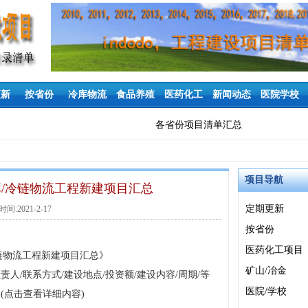
更新
按省份
冷库物流
食品养殖
医药化工
新闻动态
医院学校
各省份项目清单汇总
项目导航
冷库/冷链物流工程新建项目汇总
定期更新
间:2021-2-17
按省份
医药化工项目
冷链物流工程新建项目汇总》
矿山/冶金
责人/联系方式/建设地点/投资额/建设内容/周期/等
医院/学校
(点击查看详细内容)