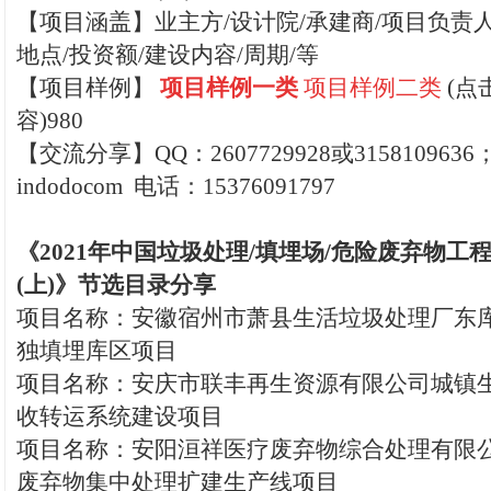
【项目涵盖】业主方/设计院/承建商/项目负责人
地点/投资额/建设内容/周期/等
【
项目样例】
项目样例一类
项
目样例二类
(点
容)980
【交流分享】QQ：2607729928或315810963
indodocom 电话：15376091797
《2021年中国垃圾处理/填埋场/危险废弃物工
(上)》节选目录分享
项目名称：安徽宿州市萧县生活垃圾处理厂东
独填埋库区项目
项目名称：安庆市联丰再生资源有限公司城镇
收转运系统建设项目
项目名称：安阳洹祥医疗废弃物综合处理有限
废弃物集中处理扩建生产线项目